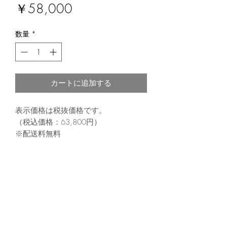
価
￥58,000
格
数量
*
カートに追加する
表示価格は税抜価格です。
（税込価格：63,800円）
※配送料無料
製品情報
新世代の双指向性ダイナミック・マイク
ロフォンの新モデル
​当サイトについて
DrAlienSmithの新モデル 「Capsule8」は、
低音用に設計されつつも、ミックスに馴